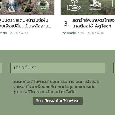
สตาร์ทอัพเกษตรไทยจะ
ุ่มมิตรผลเดินหน้ารับซื้อใบ
3.
ไกลต้องใช้ AgTech
อยเพื่อเปลี่ยนเป็นพลังงาน
ลังเป็นผู้บุกเบิกต่อ
เทคโนโลยีสมัยใหม่
อ., 6 ก.พ. 61
ชาวไร่
ศ., 16 ก.พ. 67
ื่องมากว่า 6 ปี พร้อมส่ง
สริมการตัดอ้อยสดคุณภาพดี
ลอดฤดูหีบ 66/67
เกี่ยวกับเรา
มิตรผลโมเดิร์นฟาร์ม' นวัตกรรมการ จัดการไร่อ้อย
ยุคใหม่ ที่ช่วยเพิ่มผลผลิต ลดต้นทุน และยกระดับ
คุณภาพชีวิต ชาวไร่อ้อยอย่างยั่งยืน
ที่มา มิตรผลโมเดิร์นฟาร์ม