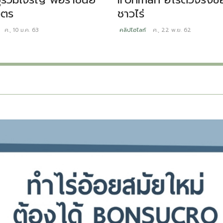
ิตร
ชาวไร่
ศ., 10 ม.ค. 63
คลิปไฮไลท์
ศ., 22 พ.ย. 62