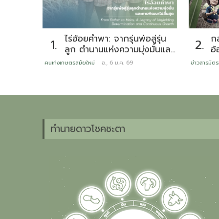
ไร่อ้อยคำพา: จากรุ่นพ่อสู่รุ่น
กล
1.
2.
ลูก ตำนานแห่งความมุ่งมั่นและ
อ้
การพัฒนาไม่สิ้นสุด
ทดแทน ห
คนเก่งเกษตรสมัยใหม่
อ., 6 ม.ค. 69
ข่าวสารมิตร
เน
เ
ต
ทำนายดาวโชคชะตา