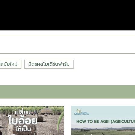
่สมัยใหม่
มิตรผลโมเดิร์นฟาร์ม