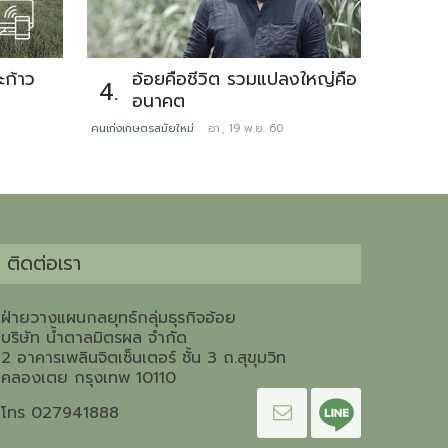
ก้าว
อ้อยคือชีวิต รวมแปลงใหญ่คือ
รั
4.
5.
อนาคต
ดู
อา
คนเก่งเกษตรสมัยใหม่
อา., 19 พ.ย. 60
หลากสไตล์มิ
ติดต่อเรา
ฝ่ายวางแผนกลยุทธ์กลุ่มธุรกิจอ้อย
บริษัท น้ำตาลมิตรผล จำกัด
2 อาคารเพลินจิตเซ็นเตอร์ ชั้น 3 ถ.สุขุมวิท
คลองเตย กรุงเทพ 10110
โทร 027941888