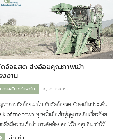
ัดอ้อยสด ส่งอ้อยคุณภาพเข้า
รงงาน
มิตรผลโมเดิร์นฟาร์ม
อ., 29 ธ.ค. 63
ัญหาการตัดอ้อยเผาใบ กับตัดอ้อยสด ยังคงเป็นประเด็น
lk of the town ทุกครั้งเมื่อเข้าสู่ฤดูกาลเก็บเกี่ยวอ้อย
นอดีตมีความเชื่อว่า การตัดอ้อยสด ไว้ใบคลุมดิน ทำให้
้อยแตกหน่อน้อย มีจำนวนลำน้อย ลำอ้อยมีข
อ่านต่อ