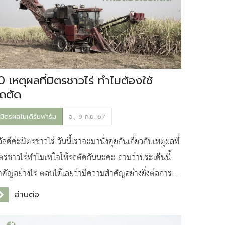
0 เหตุผลที่มิตรชาวไร่ ทำไมต้องใช้
ถตัด
มิตรผลโมเดิร์นฟาร์ม
จ., 9 ก.ย. 67
ัสดีค่ะมิตรชาวไร่ วันนี้เราจะมานั่งคุยกันเกี่ยวกับเหตุผลที่
ิตรชาวไร่ทำไมเทใจให้รถตัดกันนะคะ ถามว่าประเด็นนี้
ำคัญอย่างไร ตอบได้เลยว่ามีความสำคัญอย่างยิ่งต่อการ
ัฒนาอุตสาหกรรมอ้อยของเรา เพราะทุกวันน
อ่านต่อ