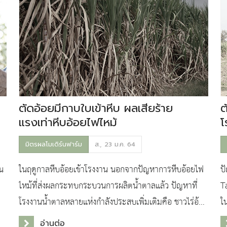
ตัดอ้อยมีกาบใบเข้าหีบ ผลเสียร้าย
ต
แรงเท่าหีบอ้อยไฟไหม้
โ
มิตรผลโมเดิร์นฟาร์ม
ส., 23 ม.ค. 64
ัน
ในฤดูกาลหีบอ้อยเข้าโรงงาน นอกจากปัญหาการหีบอ้อยไฟ
ป
ไหม้ที่ส่งผลกระทบกระบวนการผลิตน้ำตาลแล้ว ปัญหาที่
Ta
โรงงานน้ำตาลหลายแห่งกำลังประสบเพิ่มเติมคือ ชาวไร่อ้อย
ใ
บางรายตัดอ้อยยอดยาว ติดกาบใบเข้าหีบ เพื่อหวังเพิ่
อ
อ่านต่อ