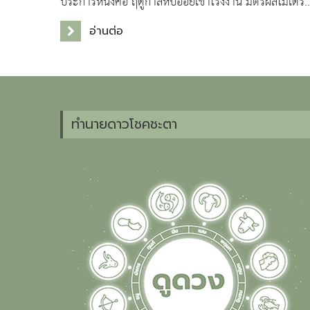
ประการหนึ่งคือ ฤดูกาลหีบอ้อยเข้าโรงงาน มิตรผลโมเดิร์
ฟาร์มจึงอยากให้มิตรชาวไร่เตรียมเครื่องจักร เคร
อ่านต่อ
ทำนายดาวโชคชะตา