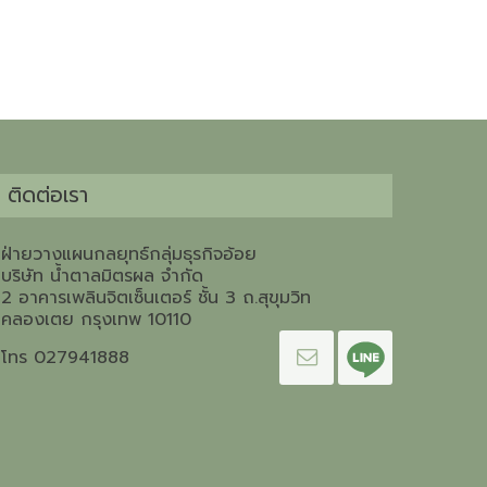
ติดต่อเรา
ฝ่ายวางแผนกลยุทธ์กลุ่มธุรกิจอ้อย
บริษัท น้ำตาลมิตรผล จำกัด
2 อาคารเพลินจิตเซ็นเตอร์ ชั้น 3 ถ.สุขุมวิท
คลองเตย กรุงเทพ 10110
โทร 027941888