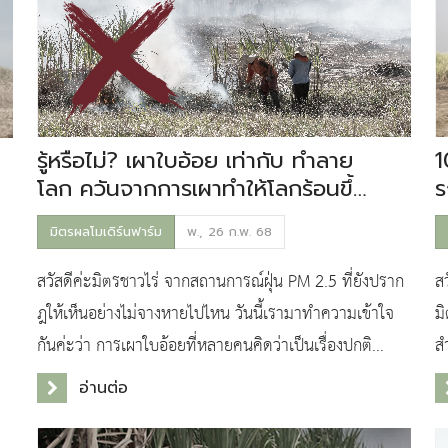
รู้หรือไม่? เผาใบอ้อย เท่ากับ ทำลาย
1
โลก ควันจากการเผาทำให้โลกร้อนขึ้น
ร
ทุกวัน
มิตรผลโมเดิร์นฟาร์ม
พ., 26 ก.พ. 68
สวัสดีค่ะมิตรชาวไร่ จากสถานการณ์ฝุ่น PM 2.5 ที่ยังปราก
สว
ฎให้เห็นอย่างไม่จางหายไปไหน วันนี้เรามาทำความเข้าใจ
ม
กันค่ะว่า การเผาใบอ้อยที่หลายคนคิดว่าเป็นเรื่องปกติ
ส
แท้จริงแล้วส่งผลเสียต่อโลกของเรามากแค่ไหน
พ
อ่านต่อ