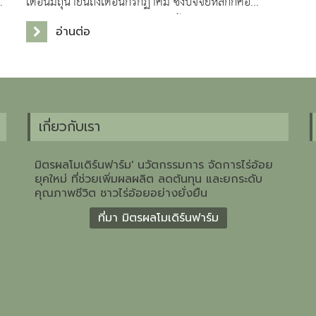
น
เดือนมิถุนายนถึงเดือนกรกฏาคม ซึ่งปัจจัยหลักก็คือ
ปรากฏการณ์เอลนิโนซึ่งมักจะเกิดขึ้นเป็นปกติทุกๆ 4-5 ป
อ่านต่อ
เกี่ยวกับเรา
มิตรผลโมเดิร์นฟาร์ม' นวัตกรรมการ จัดการไร่อ้อย
ยุคใหม่ ที่ช่วยเพิ่มผลผลิต ลดต้นทุน และยกระดับ
คุณภาพชีวิต ชาวไร่อ้อยอย่างยั่งยืน
ที่มา มิตรผลโมเดิร์นฟาร์ม