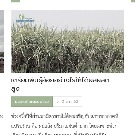
เตรียมพันธุ์อ้อยอย่างไรให้ได้ผลผลิต
สูง
มิตรผลโมเดิร์นฟาร์ม
จ., 5 ส.ค. 62
อง
ช่วงครึ่งปีที่ผ่านมามิตรชาวไร่ต้องเผชิญกับสภาพอากาศที่
แปรปรวน คือ ฝนแล้ง ปริมาณฝนต่ำมาก โดยเฉพาะช่วง