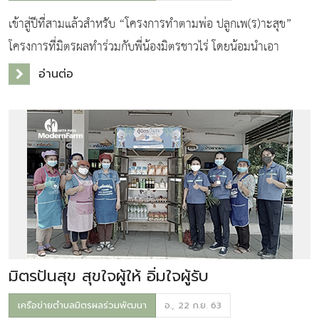
เข้าสู่ปีที่สามแล้วสำหรับ “โครงการทำตามพ่อ ปลูกเพ(ร)าะสุข”
โครงการที่มิตรผลทำร่วมกับพี่น้องมิตรชาวไร่ โดยน้อมนำเอา
ศาสตร์พระราชาด้านการทำเกษตรทฤษฏีใหม่มาสู่เกษตรกรชาวไร่
อ่านต่อ
อ้อยที่เข้าร่วมโครงการ แบ่งพื้นท
มิตรปันสุข สุขใจผู้ให้ อิ่มใจผู้รับ
เครือข่ายตำบลมิตรผลร่วมพัฒนา
อ., 22 ก.ย. 63