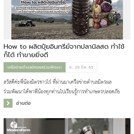
How to ผลิตปุ๋ยอินทรีย์จากปลานิลสด ทำใช้
ก็ได้ ทำขายยิ่งดี
เครือข่ายตำบลมิตรผลร่วมพัฒนา
อ., 29 มี.ค. 65
สวัสดีค่ะพี่น้องมิตรชาวไร่ ที่ผ่านมาเครือข่ายตำบลมิตรผล
ร่วมพัฒนาได้พาพี่น้องทุกท่านไปเรียนรู้การทำเกษตรปลอดภัย
หลากหลายรูปแบบ ไม่ว่าจะเป็นการปลูกผักสลัด หน่อไม้ฝรั่ง
อ่านต่อ
เก๊กฮวย มะเขือเทศเชอรี่ และเมล่อน ซ