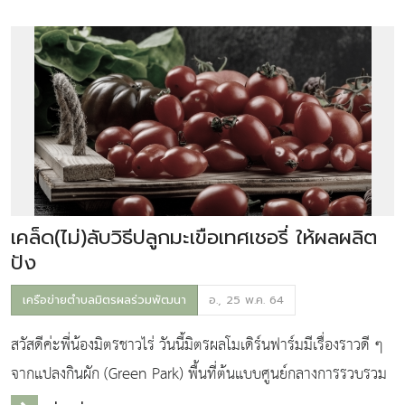
และอาจจะต้องใช้เวลาอีกสัก
เคล็ด(ไม่)ลับวิธีปลูกมะเขือเทศเชอรี่ ให้ผลผลิต
ปัง
เครือข่ายตำบลมิตรผลร่วมพัฒนา
อ., 25 พ.ค. 64
สวัสดีค่ะพี่น้องมิตรชาวไร่ วันนี้มิตรผลโมเดิร์นฟาร์มมีเรื่องราวดี ๆ
จากแปลงกินผัก (Green Park) พื้นที่ต้นแบบศูนย์กลางการรวบรวม
และกระจาย ผลผลิตทางการเกษตร ที่มิตรผลส่งเสริมให้เกษตรกรที่