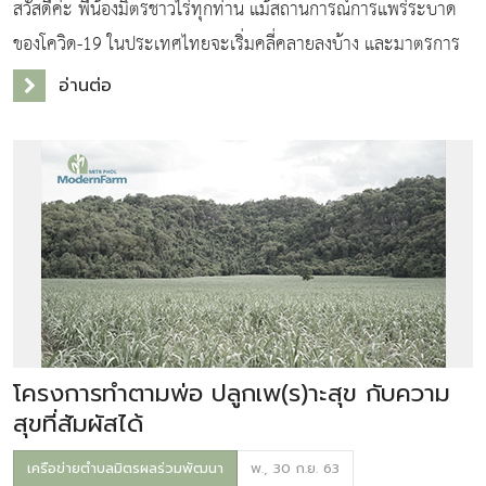
สวัสดีค่ะ พี่น้องมิตรชาวไร่ทุกท่าน แม้สถานการณ์การแพร่ระบาด
ของโควิด-19 ในประเทศไทยจะเริ่มคลี่คลายลงบ้าง และมาตรการ
ผ่อนปรนระยะต่าง ๆ ของรัฐบาลก็อนุญาตให้ประชาชนกลับมาใช้
อ่านต่อ
ชีวิตได้ตามปกติใหม่ หรือ New Nor
โครงการทำตามพ่อ ปลูกเพ(ร)าะสุข กับความ
สุขที่สัมผัสได้
เครือข่ายตำบลมิตรผลร่วมพัฒนา
พ., 30 ก.ย. 63