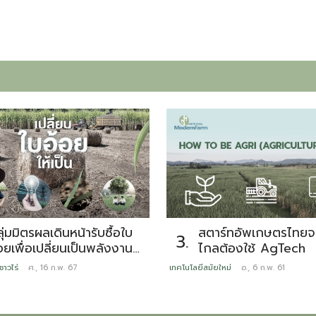
สตาร์ทอัพเกษตรไทยจะ
ุ่มมิตรผลเดินหน้ารับซื้อใบ
3.
ไกลต้องใช้ AgTech
อยเพื่อเปลี่ยนเป็นพลังงาน
ลังเป็นผู้บุกเบิกต่อ
เทคโนโลยีสมัยใหม่
อ., 6 ก.พ. 61
ชาวไร่
ศ., 16 ก.พ. 67
ื่องมากว่า 6 ปี พร้อมส่ง
สริมการตัดอ้อยสดคุณภาพดี
ลอดฤดูหีบ 66/67