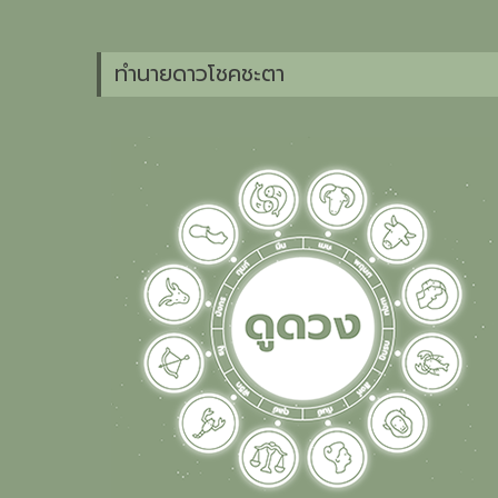
ทำนายดาวโชคชะตา