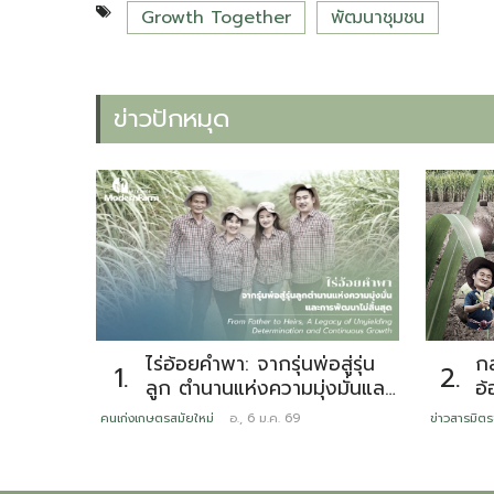
Growth Together
พัฒนาชุมชน
ข่าวปักหมุด
ไร่อ้อยคำพา: จากรุ่นพ่อสู่รุ่น
กล
1.
2.
ลูก ตำนานแห่งความมุ่งมั่นและ
อ้
การพัฒนาไม่สิ้นสุด
ทดแทน ห
คนเก่งเกษตรสมัยใหม่
อ., 6 ม.ค. 69
ข่าวสารมิตร
เน
เ
ต