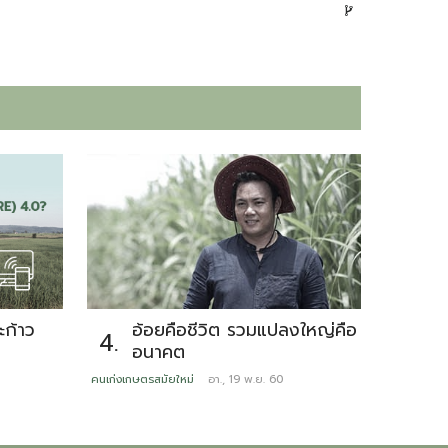
ก้าว
อ้อยคือชีวิต รวมแปลงใหญ่คือ
รั
4.
5.
อนาคต
ดู
อา
คนเก่งเกษตรสมัยใหม่
อา., 19 พ.ย. 60
หลากสไตล์มิ