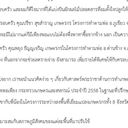
ครัว และผมก็ดีใจมากที่ได้แบ่งปันผักผลไม้ปลอดสารที่ผมตั้งใจปลูกให้ค
งครอบครัว คุณปรีชา สุขสำราญ เกษตรกร โครงการทำตามพ่อ อ.ภูเขียว จ.
 ถึงจะมีไม่มากแต่ก็มีเพียงพอแบบไม่ต้องพึ่งพาหาซื้อจากข้าง นอก เป็น
ครัว คุณพยุง ธัญญเจริญ เกษตรกรในโครงการทำตามพ่อ อ.ด่านช้าง จ.สุพ
ง ที่นอกจากจะช่วยลดรายจ่าย ยังสามารถ เพิ่มรายได้พิเศษให้กับครอบค
เข้าใจยาก เราขอนำแนวคิดง่าย ๆ เกี่ยวกับศาสตร์พระราชาด้านการทำเ
ิจพอเพียง กระทรวงเกษตรและสหกรณ์ ประจำปี 2558 ในฐานะที่ปรึกษา
ับพี่น้องในโครงการระหว่างลงพื้นที่เยี่ยมแปลงเกษตรกรทั้ง 8 จังหวัด
หมาะสมกับสภาพภูมิสังคมของแต่ละพื้นที่มาปรับใช้