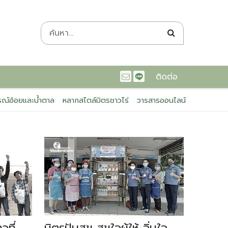
ติดต่อ
ณ์อ้อยและน้ำตาล
หลากสไตล์มิตรชาวไร่
วารสารออนไลน์
ที่
มิตรปันสุข สุขใจผู้ให้ อิ่มใจ
มิตรเพ