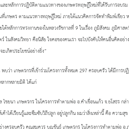
 และหลักการปฏิบัติตามแนวทางของเกษตรทฤษฎีใหม่ที่ได้รับการอบรม จากศ
พื้นที่เกษตร ตามแนวทางทฤษฎีใหม่ ภายใต้แนวคิดการจัดทำพิมพ์เขี
ใต้หลักการทรงงานของในหลวงรัชกาลที่ 9 ในเรื่อง ภูมิสังคม ภูมิศาส
 ในสังคมวิทยา คือนิสัย ใจคอของคนเรา จะไปบังคับให้คนอื่นคิดอย่างอ
็จะเกิดประโยชน์อย่างยิ่ง”
้น พบว่า เกษตรกรที่เข้าร่วมโครงการทั้งหมด 297 ครอบครัว ได้มีการปฏิ
ากหลายมิติ ได้แก่
พล ไชยนา เกษตรกร ในโครงการทำตามพ่อ อ.คำเขื่อนแก้ว จ.ยโสธร กล่า
เค้าได้เรียนรู้และซึมซับวิถีปลูก อยู่ปลูกกิน ผมว่าสิ่งเหล่านี้ คือ ความสุข
่างครอบครัว คุณสมควร บุญขันธ์ เกษตรกร ในโครงการทำตามพ่อ อ.ภูเวีย