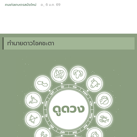
คนเก่งเกษตรสมัยใหม่
อ., 6 ม.ค. 69
ข
ทำนายดาวโชคชะตา