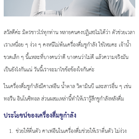
สวัสดีค่ะ มิตรชาวไร่ทุกท่าน หลายคนคงปฏิเสธไม่ได้ว่า ตัวช่วยเวลา
เราเหนื่อย ๆ ง่วง ๆ คงหนีไม่พ้นเครื่องดื่มชูกำลัง ใช่ไหมคะ เจ้าน้ำ
ขวดเล็ก ๆ นี้แหละที่บางคนว่าดี บางคนว่าไม่ดี แล้วความจริงมัน
เป็นยังไงกันแน่ วันนี้เราจะมาไขข้อข้องใจกันค่ะ
ในเครื่องดื่มชูกำลังมีคาเฟอีน น้ำตาล วิตามินบี และสารอื่น ๆ เช่น
ทอรีน อินโนซิทอล ส่วนผสมเหล่านี้ทำให้เรารู้สึกชูกำลังหลังดื่ม
ประโยชน์ของเครื่องดื่มชูกำลัง
ช่วยให้ตื่นตัว คาเฟอีนในเครื่องดื่มช่วยให้เราตื่นตัว ไม่ง่วง