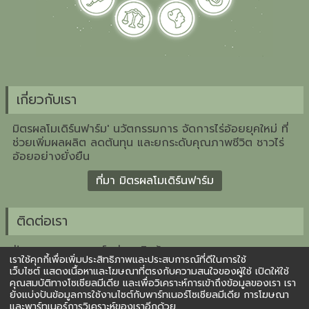
เกี่ยวกับเรา
มิตรผลโมเดิร์นฟาร์ม' นวัตกรรมการ จัดการไร่อ้อยยุคใหม่ ที่
ช่วยเพิ่มผลผลิต ลดต้นทุน และยกระดับคุณภาพชีวิต ชาวไร่
อ้อยอย่างยั่งยืน
ที่มา มิตรผลโมเดิร์นฟาร์ม
ติดต่อเรา
ฝ่ายวางแผนกลยุทธ์กลุ่มธุรกิจอ้อย
เราใช้คุกกี้เพื่อเพิ่มประสิทธิภาพและประสบการณ์ที่ดีในการใช้
บริษัท น้ำตาลมิตรผล จำกัด
เว็บไซต์ แสดงเนื้อหาและโฆษณาที่ตรงกับความสนใจของผู้ใช้ เปิดให้ใช้
2 อาคารเพลินจิตเซ็นเตอร์ ชั้น 3 ถ.สุขุมวิท คลองเตย
คุณสมบัติทางโซเชียลมีเดีย และเพื่อวิเคราะห์การเข้าถึงข้อมูลของเรา เรา
กรุงเทพ 10110
ยังแบ่งปันข้อมูลการใช้งานไซต์กับพาร์ทเนอร์โซเชียลมีเดีย การโฆษณา
และพาร์ทเนอร์การวิเคราะห์ของเราอีกด้วย.