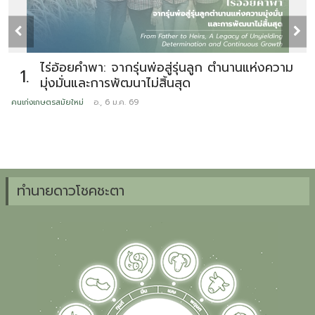
ไร่อ้อยคำพา: จากรุ่นพ่อสู่รุ่นลูก ตำนานแห่งความ
1.
มุ่งมั่นและการพัฒนาไม่สิ้นสุด
คนเก่งเกษตรสมัยใหม่
อ., 6 ม.ค. 69
ข
ทำนายดาวโชคชะตา