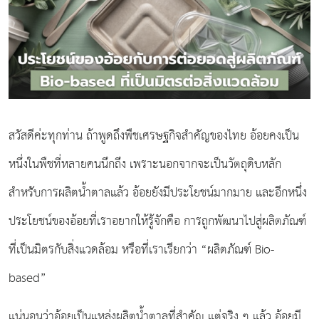
สวัสดีค่ะทุกท่าน ถ้าพูดถึงพืชเศรษฐกิจสำคัญของไทย อ้อยคงเป็น
หนึ่งในพืชที่หลายคนนึกถึง เพราะนอกจากจะเป็นวัตถุดิบหลัก
สำหรับการผลิตน้ำตาลแล้ว อ้อยยังมีประโยชน์มากมาย และอีกหนึ่ง
ประโยชน์ของอ้อยที่เราอยากให้รู้จักคือ การถูกพัฒนาไปสู่ผลิตภัณฑ์
ที่เป็นมิตรกับสิ่งแวดล้อม หรือที่เราเรียกว่า “ผลิตภัณฑ์ Bio-
based”
แน่นอนว่าอ้อยเป็นแหล่งผลิตน้ำตาลที่สำคัญ แต่จริง ๆ แล้ว อ้อยมี