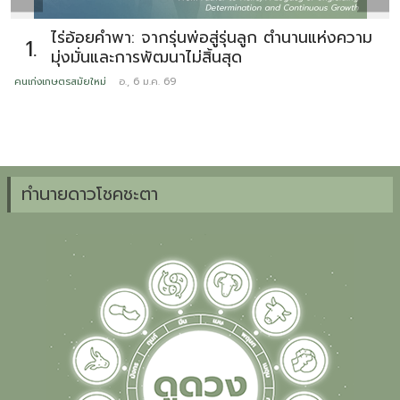
ไร่อ้อยคำพา: จากรุ่นพ่อสู่รุ่นลูก ตำนานแห่งความ
1.
มุ่งมั่นและการพัฒนาไม่สิ้นสุด
คนเก่งเกษตรสมัยใหม่
อ., 6 ม.ค. 69
ข
ทำนายดาวโชคชะตา