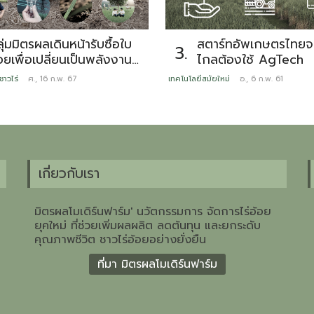
สตาร์ทอัพเกษตรไทยจะ
ุ่มมิตรผลเดินหน้ารับซื้อใบ
3.
ไกลต้องใช้ AgTech
อยเพื่อเปลี่ยนเป็นพลังงาน
ลังเป็นผู้บุกเบิกต่อ
เทคโนโลยีสมัยใหม่
อ., 6 ก.พ. 61
ชาวไร่
ศ., 16 ก.พ. 67
ื่องมากว่า 6 ปี พร้อมส่ง
สริมการตัดอ้อยสดคุณภาพดี
ลอดฤดูหีบ 66/67
เกี่ยวกับเรา
มิตรผลโมเดิร์นฟาร์ม' นวัตกรรมการ จัดการไร่อ้อย
ยุคใหม่ ที่ช่วยเพิ่มผลผลิต ลดต้นทุน และยกระดับ
คุณภาพชีวิต ชาวไร่อ้อยอย่างยั่งยืน
ที่มา มิตรผลโมเดิร์นฟาร์ม