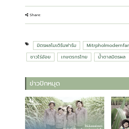
Share:
มิตรผลโมเดิร์นฟาร์ม
Mitrpholmodernfa
ชาวไร่อ้อย
เกษตรกรไทย
น้ำตาลมิตรผล
ข่าวปักหมุด