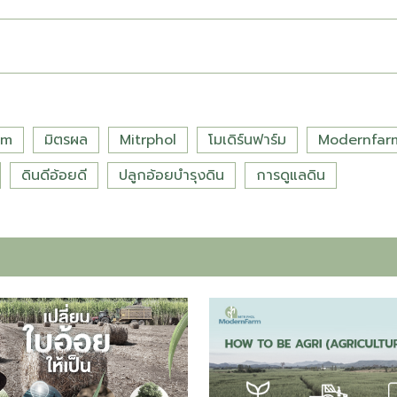
rm
มิตรผล
Mitrphol
โมเดิร์นฟาร์ม
Modernfar
ดินดีอ้อยดี
ปลูกอ้อยบำรุงดิน
การดูแลดิน