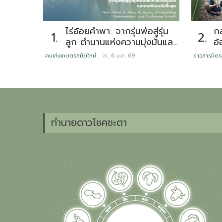
ไร่อ้อยคำพา: จากรุ่นพ่อสู่รุ่น
กล
1.
2.
ลูก ตำนานแห่งความมุ่งมั่นและ
อ้
การพัฒนาไม่สิ้นสุด
ทดแทน ห
คนเก่งเกษตรสมัยใหม่
อ., 6 ม.ค. 69
ข่าวสารมิตร
เน
เ
ต
ทำนายดาวโชคชะตา