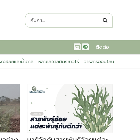
ติดต่อ
ณ์อ้อยและน้ำตาล
หลากสไตล์มิตรชาวไร่
วารสารออนไลน์
พอย่าง
มารู้จักกับสายพันธ์อ้อยแต่ละ
ทำอย่า