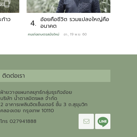
ก้าว
อ้อยคือชีวิต รวมแปลงใหญ่คือ
รั
4.
5.
อนาคต
ดู
อา
คนเก่งเกษตรสมัยใหม่
อา., 19 พ.ย. 60
หลากสไตล์มิ
ติดต่อเรา
ฝ่ายวางแผนกลยุทธ์กลุ่มธุรกิจอ้อย
บริษัท น้ำตาลมิตรผล จำกัด
2 อาคารเพลินจิตเซ็นเตอร์ ชั้น 3 ถ.สุขุมวิท
คลองเตย กรุงเทพ 10110
โทร 027941888