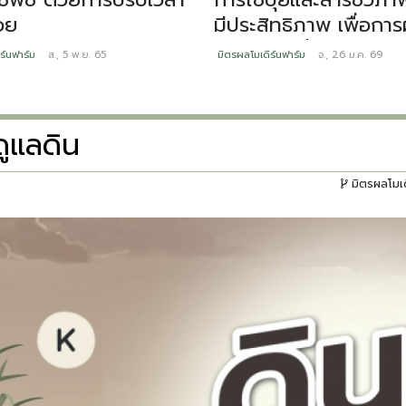
อย
มีประสิทธิภาพ เพื่อการ
อ้อยอย่างยั่งยืน
ร์นฟาร์ม
ส., 5 พ.ย. 65
มิตรผลโมเดิร์นฟาร์ม
จ., 26 ม.ค. 69
ดูแลดิน
มิตรผลโมเด