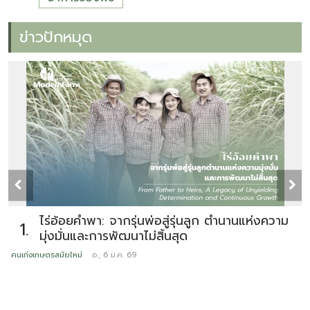
ข่าวปักหมุด
ไร่อ้อยคำพา: จากรุ่นพ่อสู่รุ่นลูก ตำนานแห่งความ
1.
มุ่งมั่นและการพัฒนาไม่สิ้นสุด
คนเก่งเกษตรสมัยใหม่
อ., 6 ม.ค. 69
ข