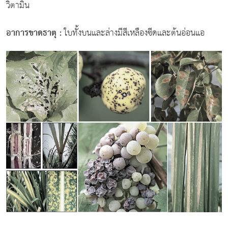
วิตามิน
อาการขาดธาตุ
:
ใบทั้งบนและล่างมีสีเหลืองซีดและต้นอ่อนแอ