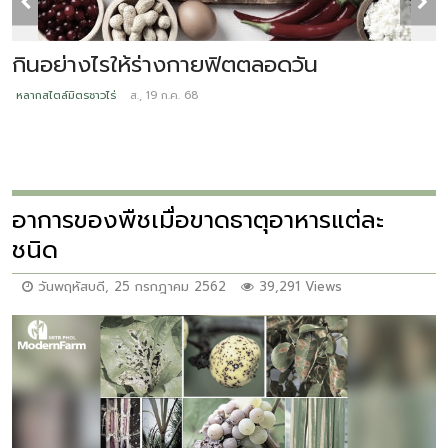
กินอย่างไรให้ร่างกายฟิตตลอดวัน
1
ง
หลากสไตล์มิตรชาวไร่
ส., 19 ก.ค. 68
ห
อาการของพืชเมื่อขาดธาตุอาหารแต่ละ
ชนิด
วันพฤหัสบดี, 25 กรกฎาคม 2562
39,291 Views