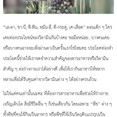
“
เอ-ตา, ชา-บี, ซี-ฟัน, หมัน-อี, ดี-กระดู, เค-เลือด” ตอนเด็ก ๆ ใคร
เคยท่องประโยชน์ของวิตามินกันบ้างคะ ขอมือหน่อย…บางคนเคย
หรือบางคนอาจจะเพิ่งผ่านตาเป็นครั้งแรกใช่ไหมคะ ประโยคท่องจำ
ประโยคนี้ช่วยให้เราจดจำความสำคัญของสารอาหารหรือวิตามิน
สำคัญ ๆ ต่อร่างกายเราได้อย่างดี เพื่อให้เรากินอาหารให้หลาก
หลายเพื่อได้รับคุณค่าจากวิตามินต่าง ๆ ได้อย่างครบถ้วน
ไม่ใช่แค่คนเท่านั้นนะคะ ที่ต้องการสารอาหารเพื่อช่วยให้ร่างกาย
เจริญเติบโต สิ่งมีชีวิตอื่น ๆ ก็เช่นเดียวกัน โดยเฉพาะ “พืช” ต่าง ๆ
ทั้งพืชที่คนใช้กินเป็นอาหาร หรือพืชที่ใช้เป็นวัตถุดิบแปรรูปเป็น