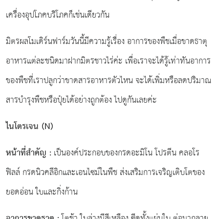
เครื่องอุปโภคบริโภคก็เช่นเดียวกัน
มิตรผลโมเดิร์นฟาร์มวันนี้มีความรู้เรื่อง อาการของพืชเมื่อขาดธาตุ
อาหารแต่ละชนิดมาฝากมิตรชาวไร่ค่ะ เพื่อเราจะได้รู้เท่าทันอาการ
ของพืชที่เราปลูกว่าขาดสารอาหารตัวไหน จะได้เพิ่มหรือลดปริมาณ
สารบำรุงพืชหรือปุ๋ยได้อย่างถูกต้อง ไปดูกันเลยค่ะ
ไนโตรเจน (
N)
หน้าที่สำคัญ
:
เป็นองค์ประกอบของกรดอะมิโน โปรตีน คลอโร
ฟิลล์ กรดนิวคลีอิกและเอนไซม์ในพืช ส่งเสริมการเจริญเติบโตของ
ยอดอ่อน ใบและกิ่งก้าน
อาการขาดธาตุ
:
โตช้า ใบล่างมีสีเหลือง ซีดทั้งแผ่นใบ ต่อมากลาย