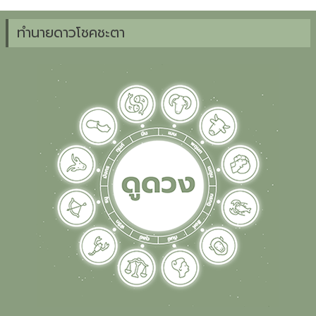
ทำนายดาวโชคชะตา