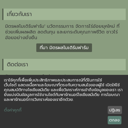
เกี่ยวกับเรา
มิตรผลโมเดิร์นฟาร์ม' นวัตกรรมการ จัดการไร่อ้อยยุคใหม่ ที่
ช่วยเพิ่มผลผลิต ลดต้นทุน และยกระดับคุณภาพชีวิต ชาวไร่
อ้อยอย่างยั่งยืน
ที่มา มิตรผลโมเดิร์นฟาร์ม
ติดต่อเรา
ฝ่ายวางแผนกลยุทธ์กลุ่มธุรกิจอ้อย
เราใช้คุกกี้เพื่อเพิ่มประสิทธิภาพและประสบการณ์ที่ดีในการใช้
บริษัท น้ำตาลมิตรผล จำกัด
เว็บไซต์ แสดงเนื้อหาและโฆษณาที่ตรงกับความสนใจของผู้ใช้ เปิดให้ใช้
2 อาคารเพลินจิตเซ็นเตอร์ ชั้น 3 ถ.สุขุมวิท คลองเตย
คุณสมบัติทางโซเชียลมีเดีย และเพื่อวิเคราะห์การเข้าถึงข้อมูลของเรา เรา
กรุงเทพ 10110
ยังแบ่งปันข้อมูลการใช้งานไซต์กับพาร์ทเนอร์โซเชียลมีเดีย การโฆษณา
และพาร์ทเนอร์การวิเคราะห์ของเราอีกด้วย.
โทร 027941888
ตั้งค่าคุกกี้
ปฏิเสธ
ตกลง
© COPYRIGHT 2017 MITR PHOL GROUP ALL RIGHT RESERVED