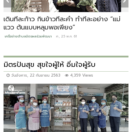
เดินทีละก้าว กินข้าวทีละคำ ทำทีละอย่าง “แม่
เ
แวว ต้นแบบหลุมพอเพียง”
ป
เครือข่ายตำบลมิตรผลร่วมพัฒนา
ศ., 25 พ.ค. 61
เ
มิตรปันสุข สุขใจผู้ให้ อิ่มใจผู้รับ
วันอังคาร, 22 กันยายน 2563
4,359 Views