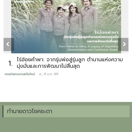
ไร่อ้อยคำพา: จากรุ่นพ่อสู่รุ่นลูก ตำนานแห่งความ
1.
มุ่งมั่นและการพัฒนาไม่สิ้นสุด
คนเก่งเกษตรสมัยใหม่
อ., 6 ม.ค. 69
ข
ทำนายดาวโชคชะตา