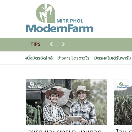
TIPS
หนึ่งมิตรชิดใกล้
ข่าวสารมิตรชาวไร่
มิตรผลโมเดิร์นฟาร์ม
-วิชยา และ ยุทธนา นามทอง-
-ไฉน ศ