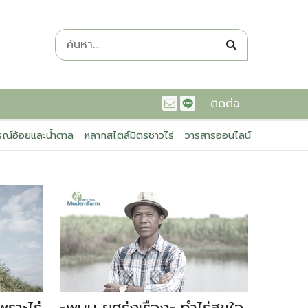
ติดต่อ
ณ์อ้อยและน้ำตาล
หลากสไตล์มิตรชาวไร่
วารสารออนไลน์
พราะไร่
-พนม ยศรุ่งเรือง- ทำไร่สุขใจ
-พ่อส