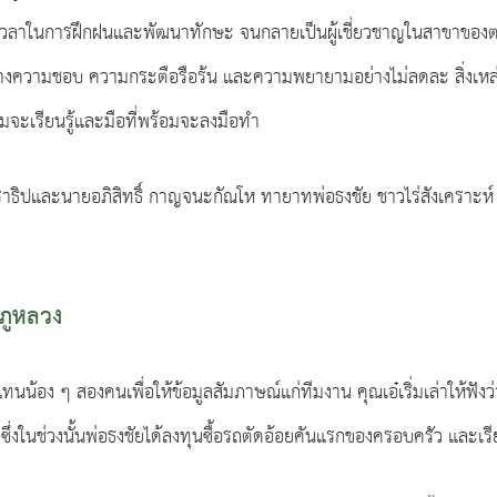
่มเทเวลาในการฝึกฝนและพัฒนาทักษะ จนกลายเป็นผู้เชี่ยวชาญในสาขาขอ
ความชอบ ความกระตือรือร้น และความพยายามอย่างไม่ลดละ สิ่งเหล่านี้พิ
้อมจะเรียนรู้และมือที่พร้อมจะลงมือทำ
นราธิปและนายอภิสิทธิ์ กาญจนะกัณโห ทายาทพ่อธงชัย ชาวไร่สังเคราะห
รภูหลวง
้อง ๆ สองคนเพื่อให้ข้อมูลสัมภาษณ์แก่ทีมงาน คุณเอ๋เริ่มเล่าให้ฟังว่
ซึ่งในช่วงนั้นพ่อธงชัยได้ลงทุนซื้อรถตัดอ้อยคันแรกของครอบครัว และเรีย