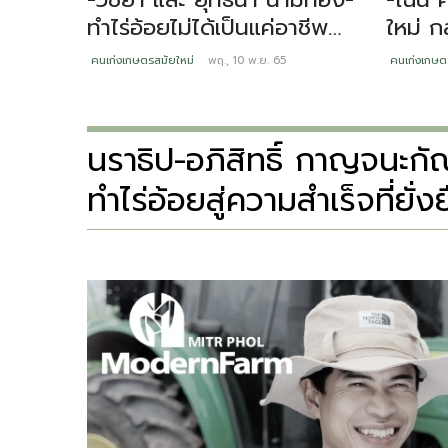
ทำไร่อ้อยไม่ได้เป็นแค่อาชีพ
ใหม่ ก
แต่คือมรดกและภูมิปัญญา 2
คนเก่งเกษตรสมัยใหม่
พฤ., 10 พ.ย. 65
คนเก่งเกษต
หนุ่มแห่งเมืองดินดำ น้ำสุ่ม
นราธิป-อภิสิทธิ์ กาญจนะ
ทำไร่อ้อยสู่ความสำเร็จที่ยั่ง