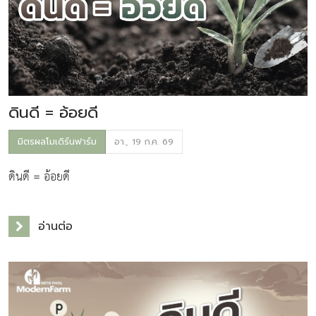
ดินดี = อ้อยดี
มิตรผลโมเดิร์นฟาร์ม
อา., 19 ก.ค. 69
ดินดี = อ้อยดี
อ่านต่อ