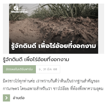
รู้จักดินดี เพื่อไร่อ้อยที่งอกงาม
มิตรผลโมเดิร์นฟาร์ม
จ., 31 มี.ค. 68
มิตรชาวไร่ทุกท่านค่ะ เราทราบกันดีว่าดินเป็นรากฐานสำคัญของ
การเกษตร โดยเฉพาะสำหรับเรา ชาวไร่อ้อย ที่ต้องพึ่งพาความอุดม
สมบูรณ์ของดินเพื่อให้ได้ผลผลิตที่ดี อ้อยเป็นพืชที่ดูดธาตุอาหารจาก
อ่านต่อ
ดินในปริมาณมาก และเ