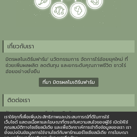
เกี่ยวกับเรา
มิตรผลโมเดิร์นฟาร์ม' นวัตกรรมการ จัดการไร่อ้อยยุคใหม่ ที่
ช่วยเพิ่มผลผลิต ลดต้นทุน และยกระดับคุณภาพชีวิต ชาวไร่
อ้อยอย่างยั่งยืน
ที่มา มิตรผลโมเดิร์นฟาร์ม
ติดต่อเรา
ฝ่ายวางแผนกลยุทธ์กลุ่มธุรกิจอ้อย
เราใช้คุกกี้เพื่อเพิ่มประสิทธิภาพและประสบการณ์ที่ดีในการใช้
บริษัท น้ำตาลมิตรผล จำกัด
เว็บไซต์ แสดงเนื้อหาและโฆษณาที่ตรงกับความสนใจของผู้ใช้ เปิดให้ใช้
2 อาคารเพลินจิตเซ็นเตอร์ ชั้น 3 ถ.สุขุมวิท คลองเตย
คุณสมบัติทางโซเชียลมีเดีย และเพื่อวิเคราะห์การเข้าถึงข้อมูลของเรา เรา
กรุงเทพ 10110
ยังแบ่งปันข้อมูลการใช้งานไซต์กับพาร์ทเนอร์โซเชียลมีเดีย การโฆษณา