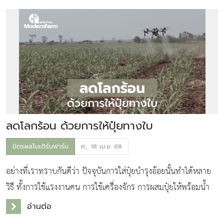
ลดโลกร้อน ด้วยการให้ปุ๋ยทางใบ
มิตรผลโมเดิร์นฟาร์ม
ศ., 18 เม.ย. 68
อย่างที่เราทราบกันดีว่า ปัจจุบันการใส่ปุ๋ยบำรุงอ้อยนั้นทำได้หลาย
วิธี ทั้งการใช้แรงงานคน การใช้เครื่องจักร การผสมปุ๋ยให้พร้อมน้ำ
ด้วยระบบน้ำ เป็นต้น แต่ปัจจุบันนวัตกรรมเกษตรสมัยใหม่ถูกพัฒนา
อ่านต่อ
และนำมาปรับใช