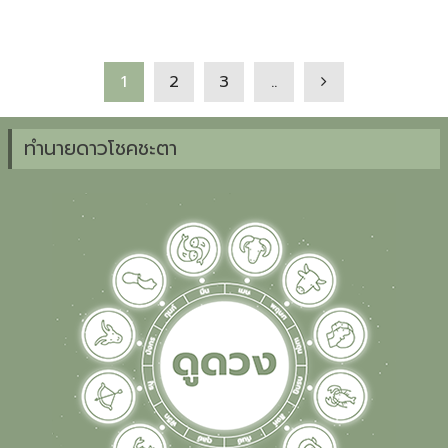
1
2
3
..
ทำนายดาวโชคชะตา