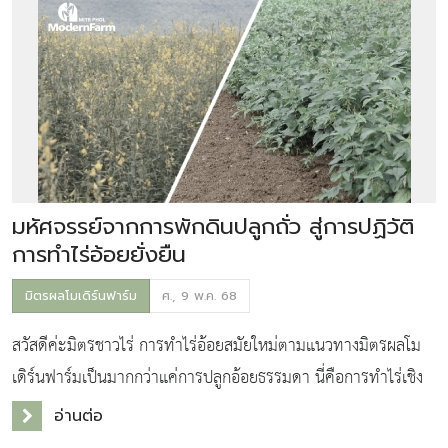
มหัศจรรย์จากการพักดินปลูกถั่ว สู่การปฏิวัติ
การทำไร่อ้อยยั่งยืน
มิตรผลโมเดิร์นฟาร์ม
ศ., 9 พ.ค. 68
สวัสดีค่ะมิตรชาวไร่ การทำไร่อ้อยสมัยใหม่ตามแนวทางมิตรผลโม
เดิร์นฟาร์มเป็นมากกว่าแค่การปลูกอ้อยธรรมดา นี่คือการทำไร่เชิง
รุก (Proactive Farming) ที่ต้องวางแผนอย่างรอบคอบตั้งแต่ก่อน
อ่านต่อ
ปลูกลงท่อนอ้อย ความสำเร