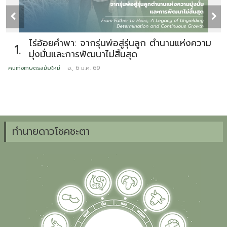
ไร่อ้อยคำพา: จากรุ่นพ่อสู่รุ่นลูก ตำนานแห่งความ
1.
มุ่งมั่นและการพัฒนาไม่สิ้นสุด
คนเก่งเกษตรสมัยใหม่
อ., 6 ม.ค. 69
ข
ทำนายดาวโชคชะตา