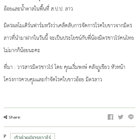
อ้อยและน้ำตาลในพื้นที่่ ส.ป.ป. ลาว
มิตรผลโมเดิร์นฟาร์มหวังว่าเคล็ดลับการจัดการโรคใบขาวจากมิตร
ลาวที่่นำมาฝากในวันนี้ จะเป็นประโยชน์กับพี่่น้องมิตรชาวไร่คนไทย
ไม่มากก็น้อยนะคะ
ที่มา : วารสารมิตรชาวไร่ โดย คุุณเริ่่มพงษ์ คลังภููเขียว หัวหน้า
โครงการควบคุุมและกำจัดโรคใบขาวอ้อย มิตรลาว
Share:
ตัวช่วยมิตรชาวไร่