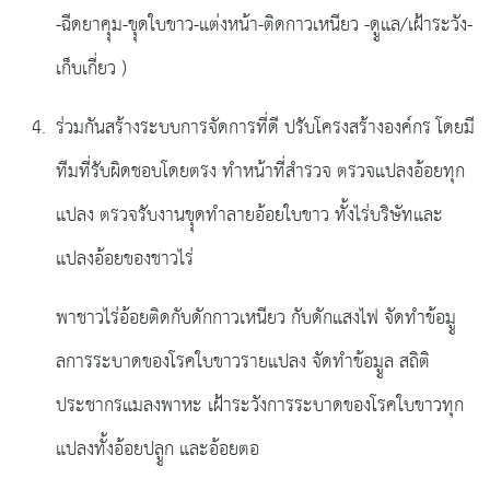
-ฉีดยาคุุม-ขุุดใบขาว-แต่งหน้า-ติดกาวเหนียว -ดููแล/เฝ้าระวัง-
เก็บเกี่ยว )
ร่วมกันสร้างระบบการจัดการที่ดี ปรับโครงสร้างองค์กร โดยมี
ทีมที่รับผิดชอบโดยตรง ทำหน้าที่สำรวจ ตรวจแปลงอ้อยทุก
แปลง ตรวจรับงานขุุดทำลายอ้อยใบขาว ทั้งไร่บริษัทและ
แปลงอ้อยของชาวไร่
พาชาวไร่อ้อยติดกับดักกาวเหนียว กับดักแสงไฟ จัดทำข้อมูู
ลการระบาดของโรคใบขาวรายแปลง จัดทำข้อมููล สถิติ
ประชากรแมลงพาหะ เฝ้าระวังการระบาดของโรคใบขาวทุก
แปลงทั้งอ้อยปลููก และอ้อยตอ