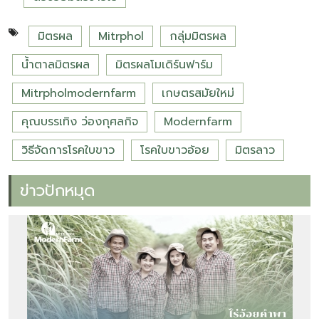
มิตรผล
Mitrphol
กลุ่มมิตรผล
น้ำตาลมิตรผล
มิตรผลโมเดิร์นฟาร์ม
Mitrpholmodernfarm
เกษตรสมัยใหม่
คุณบรรเทิง ว่องกุศลกิจ
Modernfarm
วิธีจัดการโรคใบขาว
โรคใบขาวอ้อย
มิตรลาว
ข่าวปักหมุด