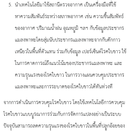
นำเทคโนโลยีมาใช้สถานีตรวจอากาศ เป็นเครื่องมือที่ใช้
หาความสัมพันธ์ระหว่างสภาพอากาศ เช่น ความชื้นสัมพัทธ์
ของอากาศ ปริมาณน้ำฝน อุุณหภููมิ ฯลฯ กับข้อมููลประชากร
แมลงพาหะโดยสุ่มนับประชากรแมลงพาหะจากกับดักกาว
เหนียวในพื้นที่ตัวแทน ร่วมกับข้อมููล เปอร์เซ็นต์โรคใบขาว ใช้
ในการคาดการณ์ถึงแนวโน้มของประชากรแมลงพาหะ และ
ความรุุนแรงของโรคใบขาว ในการวางแผนควบคุุมประชากร
แมลงพาหะและการระบาดของโรคใบขาวได้ทันท่วงที
จากการดำเนินการควบคุุมโรคใบขาว โดยใช้เทคโนโลยีการควบคุุม
โรคใบขาวแบบบููรณาการร่วมกับการจัดการแปลงอย่างเป็นระบบ
ปัจจุุบันสามารถลดความรุุนแรงของโรคใบขาวในพื้นที่ปลููกอ้อยของ