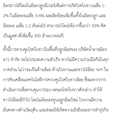
มิตรลาวได้โดยในอ้อยปลููกมีเปอร์เซ็นต์การเกิดโรคใบขาวเฉลี่ย 1-
2% ในอ้อยตอเฉลี่ย 3-4% ผลผลิตอ้อยเพิ่มขึ้นทั้้งในอ้อยปลููก และ
อ้อยตอ เฉลี่ย 1-2 ตันต่อไร่ สามารถไว้ตอได้มากขึ้นกว่า 50% คิด
เป็นมููลค่าที่่เพิ่มขึ้น 300 ล้านบาทต่อปี
ทั้้งนี้การควบคุุมโรคใบขาวในพื้นที่่ปลููกอ้อยของ บริษัทน้ำตาลมิตร
ลาว จำกัด จะไม่ประสบความสำเร็จ หากไม่มีความร่วมมือกันในทุก
ภาคส่วน ไม่ว่าจะเป็นด้านอ้อย ด้านโรงงานและชาวไร่อ้อย ฯลฯ ใน
การขับเคลื่อนเทคโนโลยีการควบคุุมโรคใบขาวอ้อย ซึ่งผลจากการ
ดำเนินการเพื่อควบคุุมการระบาดของโรคใบขาวดังกล่าว ทำให้
ชาวไร่อ้อยมีกำไร โดยไม่ต้องลงทุุนปลููกอ้อยใหม่ โรงงานมีความ
มั่นคงทางด้านวัตถุุดิบ และส่งผลให้เกิดความยั่งยืนของการทำธุรกิจ