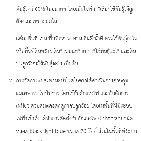
พันธุ์ใหม่ 60% ในอนาคต โดยเน้นไปที่การเลือกใช้พันธุ์ให้ถููก
ต้องและเหมาะสมใน
แต่ละพื้นที่่ เช่น พื้้นที่่ชลประทาน ดินดี น้ำดี ควรใช้พันธุ์อะไร
หรือพื้นที่่ดินทราย ดินร่วนปนทราย ควรใช้พันธุ์อะไร และดิน
ปนลููกรังจะใช้พันธุ์อะไร เป็นต้น
การจัดการแมลงพาหะนำโรคใบขาวได้ดำเนินการควบคุุม
แมลงพาหะโรคใบขาว โดยใช้กับดักแสงไฟ และกับดักกาว
เหนียว ควบคุุมตลอดฤดููกาลปลููกอ้อย โดยในพื้นที่ที่มีระบบ
ไฟฟ้าเข้าถึง ได้ทำการติดตั้้งกับดักแสงไฟ (light trap) ชนิด
หลอด black light blue ขนาด 20 วัตต์ ส่วนในพื้นที่่ที่ระบบ