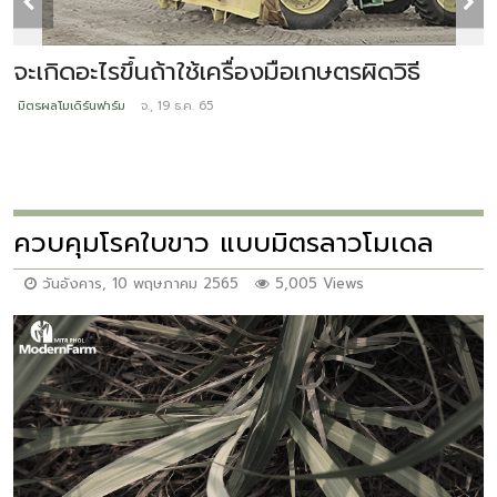
จะเกิดอะไรขึ้นถ้าใช้เครื่องมือเกษตรผิดวิธี
จ
ป
มิตรผลโมเดิร์นฟาร์ม
จ., 19 ธ.ค. 65
ม
ควบคุมโรคใบขาว แบบมิตรลาวโมเดล
วันอังคาร, 10 พฤษภาคม 2565
5,005 Views