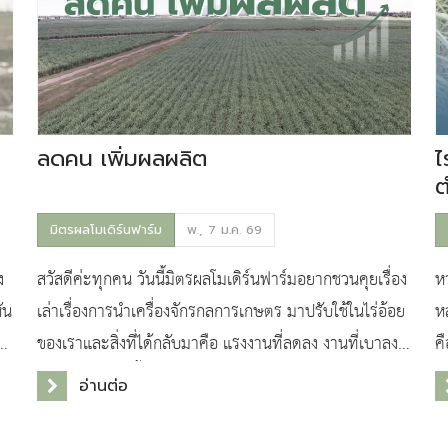
ลดคน เพิ่มผลผลิต
ไ
ต
พ
มิตรผลโมเดิร์นฟาร์ม
พ., 7 ม.ค. 69
ง
สวัสดีค่ะทุกคน วันนี้มิตรผลโมเดิร์นฟาร์มอยากชวนคุยเรื่อง
หา
ัน
เล่าเรื่องการนำเครื่องจักรกลการเกษตร มาปรับใช้ในไร่อ้อย
ห
ย
ของเราและสิ่งที่ได้กลับมาคือ แรงงานที่ลดลง งานที่เบาลง
ค
และผลิตผลที่ดีขึ้นค่ะ
ย
อ่านต่อ