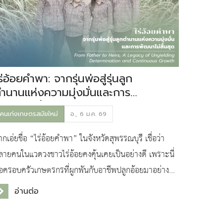
ร่อ้อยคำพา: จากรุ่นพ่อสู่รุ่นลูก
ำนานแห่งความมุ่งมั่นและการ
ัฒนาไม่สิ้นสุด
คนเก่งเกษตรสมัยใหม่
อ., 6 ม.ค. 69
กเอ่ยชื่อ “ไร่อ้อยคำพา” ในจังหวัดสุพรรณบุรี เชื่อว่า
ลายคนในแวดวงชาวไร่อ้อยคงคุ้นเคยเป็นอย่างดี เพราะนี่
ือครอบครัวเกษตรกรที่ผูกพันกับอาชีพปลูกอ้อยมาอย่าง
าวนานกว่า 39 ปี เติบโตจากผลผลิตเพียง 2,000
อ่านต่อ