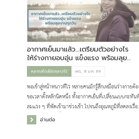
อากาศเย็นมาแล้ว…เตรียมตัวอย่างไร
ให้ร่างกายอบอุ่น แข็งแรง พร้อมลุย
งานทุกวัน
หลากสไตล์มิตรชาวไร่
พฤ., 8 ม.ค. 69
พอเข้าสู่หน้าหนาวทีไร หลายคนมักรู้สึกเหมือนร่างกายต้อ
ขอเวลาตั้งหลักนิดหนึ่ง ทั้งอากาศเย็นที่เปลี่ยนแบบกะทันห
ลมแรง ๆ ที่พัดเข้ามาช่วงเช้า ไปจนถึงอุณหภูมิที่ลดลงเรื่อ
ๆ โดยเฉพาะในพื้นที่ไร่อ้อยที่ล
อ่านต่อ