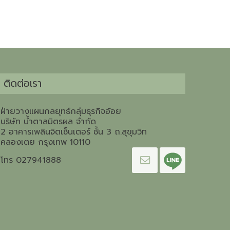
ติดต่อเรา
ฝ่ายวางแผนกลยุทธ์กลุ่มธุรกิจอ้อย
บริษัท น้ำตาลมิตรผล จำกัด
2 อาคารเพลินจิตเซ็นเตอร์ ชั้น 3 ถ.สุขุมวิท
คลองเตย กรุงเทพ 10110
โทร 027941888