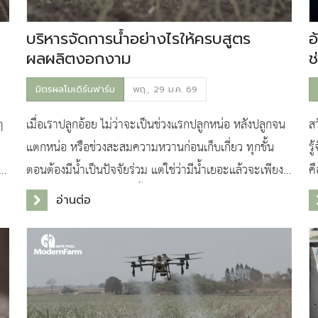
บริหารจัดการน้ำอย่างไรให้ครบสูตร
อ
ผลผลิตงอกงาม
ช
มิตรผลโมเดิร์นฟาร์ม
พฤ., 29 ม.ค. 69
ๆ
เมื่อเราปลูกอ้อย ไม่ว่าจะเป็นช่วงแรกปลูกหน่อ หลังปลูกจน
ส
แตกหน่อ หรือช่วงสะสมความหวานก่อนเก็บเกี่ยว ทุกขั้น
ร
า
ตอนต้องมีน้ำเป็นปัจจัยร่วม แต่ใช่ว่ามีน้ำเยอะแล้วจะเพียง
ค
พอเสมอไปนะคะ เพราะน้ำที่มากเกินไปหรือน้
อ
อ่านต่อ