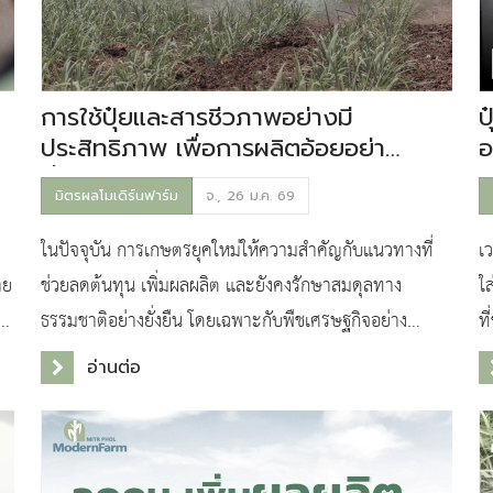
การใช้ปุ๋ยและสารชีวภาพอย่างมี
ป
ประสิทธิภาพ เพื่อการผลิตอ้อยอย่าง
อ
ยั่งยืน
มิตรผลโมเดิร์นฟาร์ม
จ., 26 ม.ค. 69
ในปัจจุบัน การเกษตรยุคใหม่ให้ความสำคัญกับแนวทางที่
เ
าย
ช่วยลดต้นทุน เพิ่มผลผลิต และยังคงรักษาสมดุลทาง
ใส
ย
ธรรมชาติอย่างยั่งยืน โดยเฉพาะกับพืชเศรษฐกิจอย่าง
ที
"อ้อย" ที่เป็นวัตถุดิบหลักของอุตสาหกรรมหลายแขนง และ
แ
อ่านต่อ
การใ