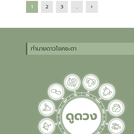
1
2
3
..
ทำนายดาวโชคชะตา