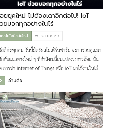
้อยยุคใหม่ ไม่ต้องเดาอีกต่อไป! IoT
่วยบอกทุกอย่างในไร่
เทคโนโลยีสมัยใหม่
พ., 28 ม.ค. 69
วัสดีค่ะทุกคน วันนี้มิตรผลโมเดิร์นฟาร์ม อยากชวนคุณมา
ู้จักกับแนวทางใหม่ ๆ ที่กำลังเปลี่ยนแปลงวงการอ้อย นั่น
ือ การนำ Internet of Things หรือ IoT มาใช้งานในไร่
้อยของเราค่ะ
อ่านต่อ