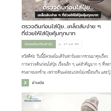
ตรวจดินก่อนใส่ปุ๋ย…เคล็ดลับง่าย ๆ
ที่ช่วยให้ใส่ปุ๋ยคุ้มทุกบาท
มิตรผลโมเดิร์นฟาร์ม
อ., 27 ม.ค. 69
สวัสดีค่ะ วันนี้มิตรผลโมเดิร์นฟาร์มอยากชวนมาคุยเรื่อง
การตรวจดินก่อนใส่ปุ๋ย เรื่องเล็ก ๆ แต่สำคัญมาก ๆ ที่หล
คนอาจมองข้าม เพราะดินแต่ละแปลงไม่เหมือนกัน และปุ๋
สูตรเดียวกันก็อาจไม่ใช่คำตอบสำหรับทุกไร่
อ่านต่อ