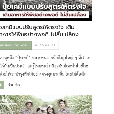
ุ๋ยเคมีแบบปรับสูตรให้ตรงใจ เติม
าหารให้พืชอย่างพอดี ไม่สิ้นเปลือง
มิตรผลโมเดิร์นฟาร์ม
จ., 26 ม.ค. 69
วลาพูดถึง “ปุ๋ยเคมี” หลายคนอาจนึกถึงถุงใหญ่ ๆ ที่เราเท
่ไร่กันเป็นประจำ แต่รู้ไหมคะว่า ปัจจุบันมีเทคโนโลยีใหม่
่ช่วยให้เราบำรุงพืชได้อย่างตรงจุดมากขึ้น โดยไม่ต้องใส่ปุ๋ย
บบเดิม ๆ ที่บางทีก็เกินความ
อ่านต่อ