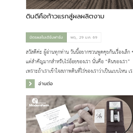
ดินดีคือก้าวแรกสู่ผลผลิตงาม
มิตรผลโมเดิร์นฟาร์ม
พฤ., 29 ม.ค. 69
สวัสดีค่ะ ผู้อ่านทุกท่าน วันนี้อยากชวนพูดคุยกันเรื่องเล็ก 
แต่สำคัญมากสำหรับไร่อ้อยของเรา นั่นคือ “ดินของเรา”
เพราะถ้าเราเข้าใจสภาพดินที่ไร่ของเราว่าเป็นแบบไหน เร
จะสามารถดูแล ปรับปรุง และบำรุงดินให้
อ่านต่อ